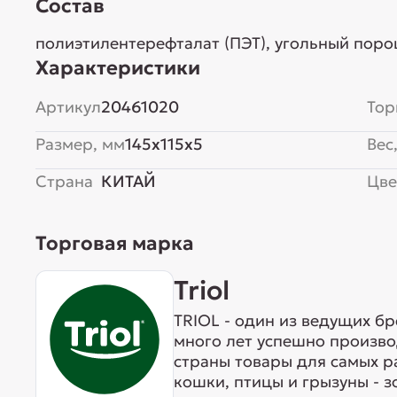
Состав
полиэтилентерефталат (ПЭТ), угольный пор
Характеристики
Артикул
20461020
Тор
Размер, мм
145x115x5
Вес,
Страна
КИТАЙ
Цве
Торговая марка
Triol
TRIOL - один из ведущих б
много лет успешно произво
страны товары для самых р
кошки, птицы и грызуны - 