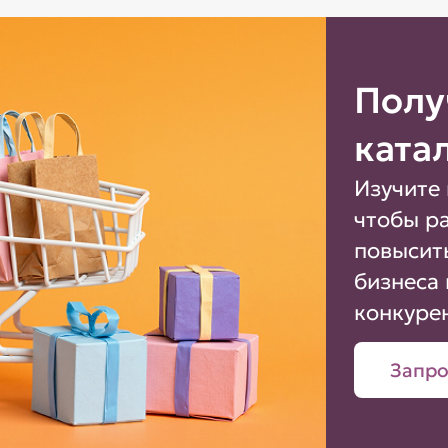
Полу
ката
Изучите 
чтобы р
повысит
бизнеса 
конкуре
Запро