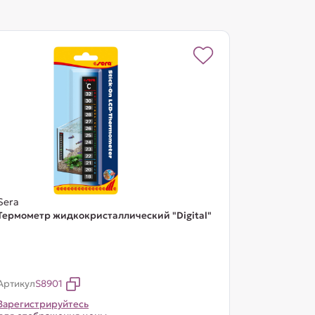
Sera
Термометр жидкокристаллический "Digital"
Артикул
S8901
Зарегистрируйтесь