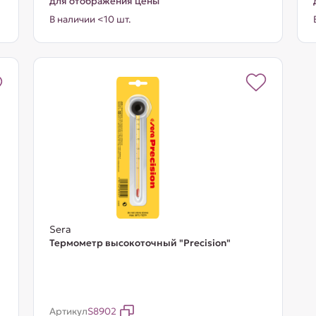
для отображения цены
В наличии <10 шт.
Sera
Термометр высокоточный "Precision"
Артикул
S8902