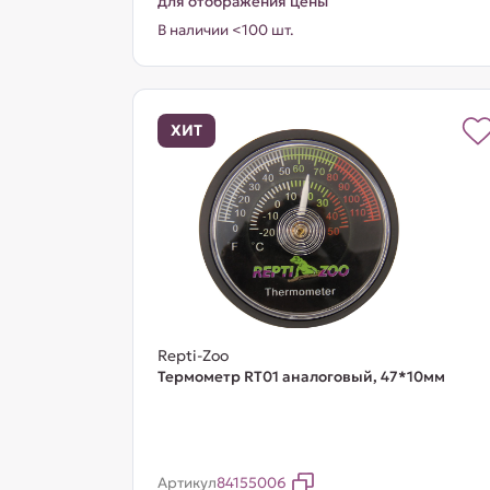
для отображения цены
В наличии <100 шт.
ХИТ
Repti-Zoo
Термометр RT01 аналоговый, 47*10мм
Артикул
84155006