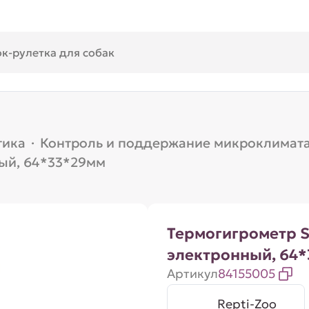
тика
·
Контроль и поддержание микроклимат
ный, 64*33*29мм
Термогигрометр 
электронный, 64
Артикул
84155005
Repti-Zoo