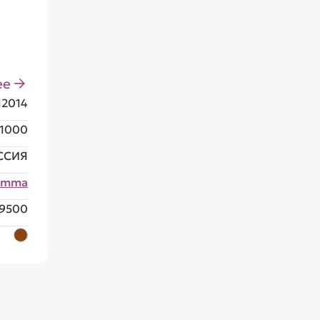
ее
12014
1000
ССИЯ
amma
9500