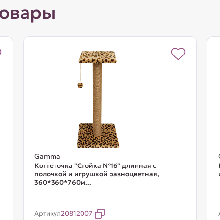
товары
Gamma
Когтеточка "Стойка №16" длинная с
полочкой и игрушкой разноцветная,
360*360*760м...
Артикул
20812007