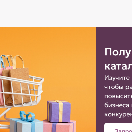
Полу
ката
Изучите 
чтобы р
повысит
бизнеса 
конкуре
Запро