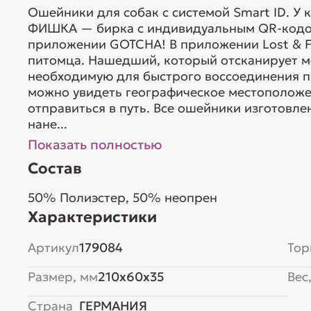
Ошейники для собак с системой Smart ID. У 
ФИШКА — бирка с индивидуальным QR-кодом
приложении GOTCHA! В приложении Lost & F
питомца. Нашедший, который отсканирует м
необходимую для быстрого воссоединения пи
можно увидеть географическое местоположе
отправиться в путь. Все ошейники изготовле
нане...
Показать полностью
Состав
50% Полиэстер, 50% неопрен
Характеристики
Артикул
179084
Тор
Размер, мм
210x60x35
Вес,
Страна
ГЕРМАНИЯ