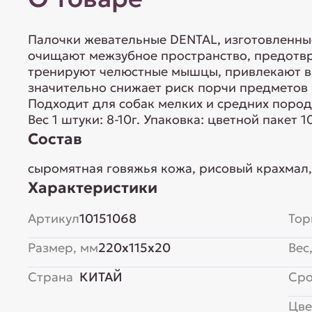
Палочки жевательные DENTAL, изготовленны
очищают межзубное пространство, предотвр
тренируют челюстные мышцы, привлекают вн
значительно снижает риск порчи предметов 
Подходит для собак мелких и средних пород.
Вес 1 штуки: 8-10г. Упаковка: цветной пакет 1
Состав
сыромятная говяжья кожа, рисовый крахмал,
Характеристики
Артикул
10151068
Тор
Размер, мм
220x115x20
Вес,
Страна
КИТАЙ
Сро
Цве