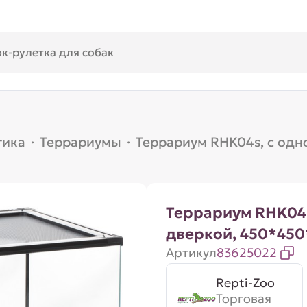
тика
·
Террариумы
·
Террариум RHK04s, с од
Террариум RHK04s
дверкой, 450*45
Артикул
83625022
Repti-Zoo
Торговая