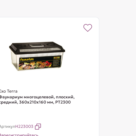
Exo Terra
Фаунариум многоцелевой, плоский,
средний, 360х210х160 мм, PT2300
Артикул
H223003
Зарегистрируйтесь