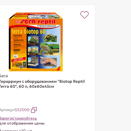
Sera
Терарриум с оборудованием "Biotop Reptil
Terra 60", 60 л, 60x60x45cм
Артикул
S32000
Зарегистрируйтесь
для отображения цены
В наличии <10 шт.