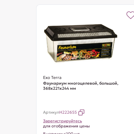
Exo Terra
Фаунариум многоцелевой, большой,
368х221х244 мм
Артикул
H222655
Зарегистрируйтесь
для отображения цены
В наличии <100 шт.