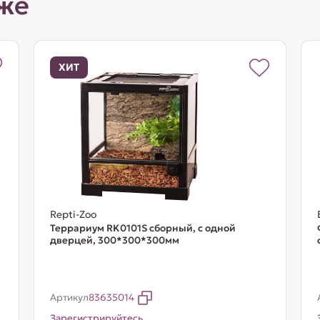
же
ХИТ
Repti-Zoo
Террариум RK0101S сборный, с одной
дверцей, 300*300*300мм
Артикул
83635014
Зарегистрируйтесь