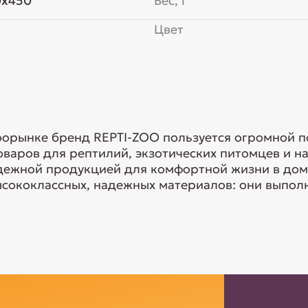
0x450
Вес, г
Цвет
оорынке бренд REPTI-ZOO пользуется огромной п
оваров для рептилий, экзотических питомцев и н
дежной продукцией для комфортной жизни в дом
сококлассных, надежных материалов: они выполня