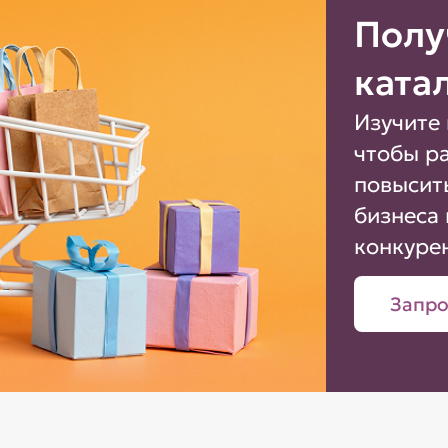
Полу
ката
Изучите 
чтобы р
повысит
бизнеса 
конкуре
Запро