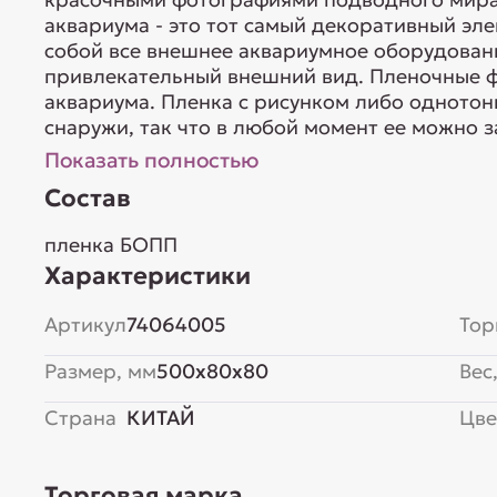
аквариума - это тот самый декоративный эле
собой все внешнее аквариумное оборудовани
привлекательный внешний вид. Пленочные ф
аквариума. Пленка с рисунком либо однотон
снаружи, так что в любой момент ее можно за
Показать полностью
Состав
пленка БОПП
Характеристики
Артикул
74064005
Тор
Размер, мм
500x80x80
Вес,
Страна
КИТАЙ
Цве
Торговая марка