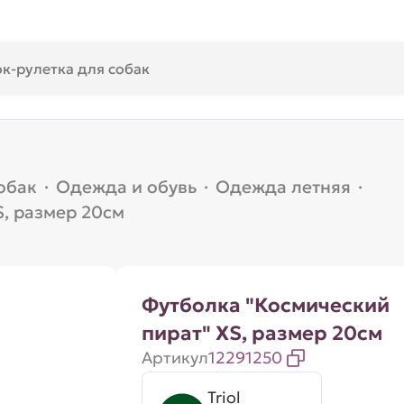
обак
·
Одежда и обувь
·
Одежда летняя
·
S, размер 20см
Футболка "Космический
пират" XS, размер 20см
Артикул
12291250
Triol