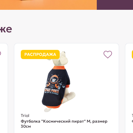
же
РАСПРОДАЖА
Triol
Футболка "Космический пират" M, размер
30см