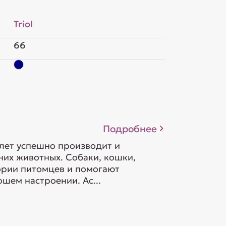
Triol
66
Подробнее
 лет успешно производит и
их животных. Собаки, кошки,
гории питомцев и помогают
шем настроении. Ас...