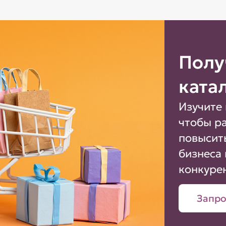
Полу
ката
Изучите 
чтобы р
повысит
бизнеса 
конкуре
Запро