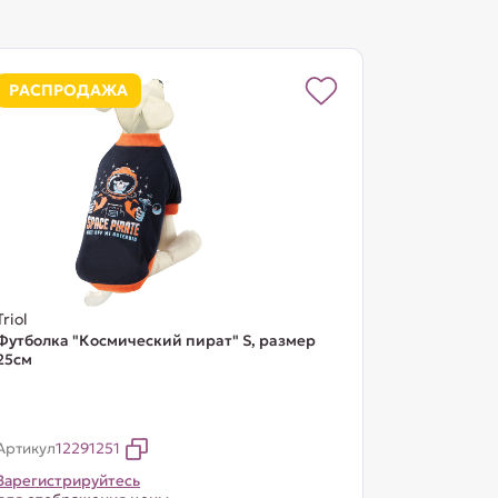
РАСПРОДАЖА
Triol
Футболка "Космический пират" S, размер
25см
Артикул
12291251
Зарегистрируйтесь