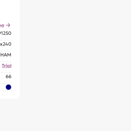
ее
91250
x240
ТНАМ
Triol
66