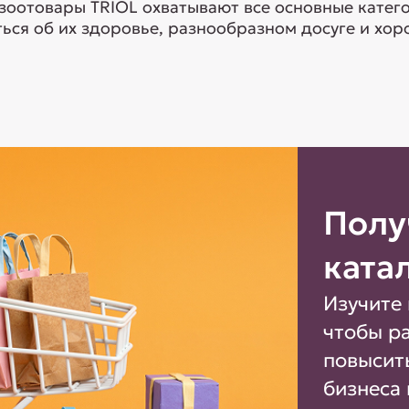
 зоотовары TRIOL охватывают все основные кате
ься об их здоровье, разнообразном досуге и хоро
Полу
ката
Изучите 
чтобы р
повысит
бизнеса 