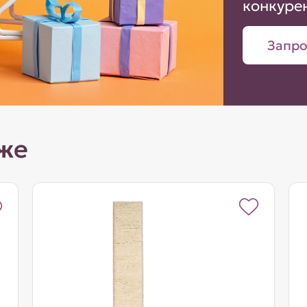
конкуре
Запро
же