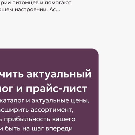
гории питомцев и помогают
шем настроении. Ас...
чить актуальный
лог и прайс-лист
каталог и актуальные цены,
асширить ассортимент,
ь прибыльность вашего
и быть на шаг впереди