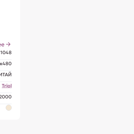
ее
51048
x480
ИТАЙ
Triol
2000