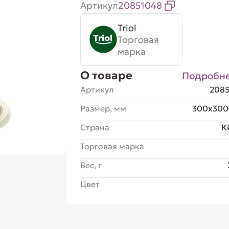
Артикул
20851048
Triol
Торговая
марка
О товаре
Подробн
Артикул
208
Размер, мм
300x300
Страна
К
Торговая марка
Вес, г
Цвет