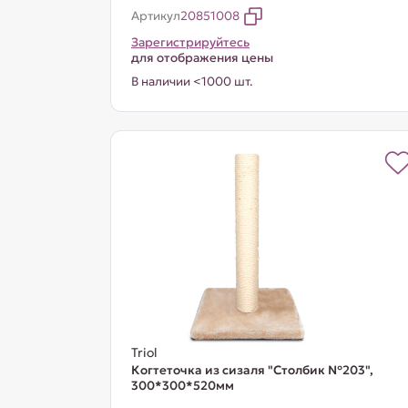
Артикул
20851008
Зарегистрируйтесь
для отображения цены
В наличии <1000 шт.
Triol
Когтеточка из сизаля "Столбик №203",
300*300*520мм