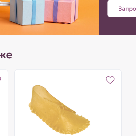
Запро
же