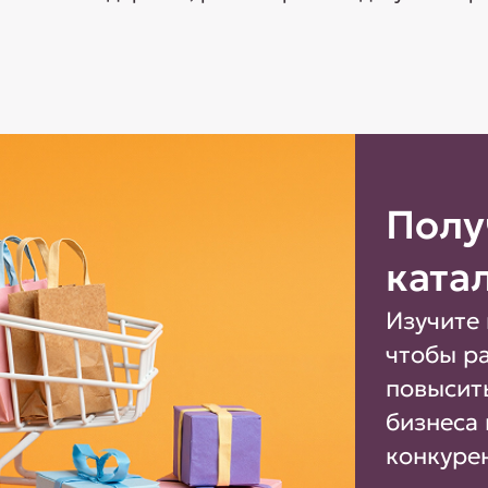
Полу
ката
Изучите 
чтобы р
повысит
бизнеса 
конкуре