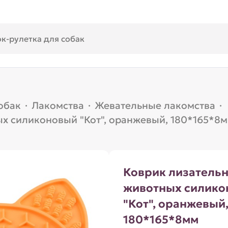
обак
·
Лакомства
·
Жевательные лакомства
·
х силиконовый "Кот", оранжевый, 180*165*8
Коврик лизатель
животных силико
"Кот", оранжевый
180*165*8мм