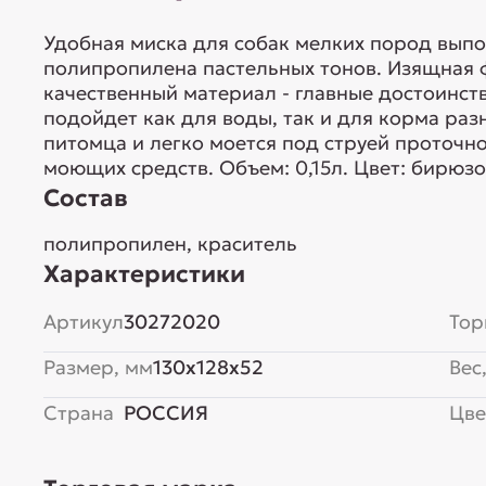
Удобная миска для собак мелких пород выпо
полипропилена пастельных тонов. Изящная 
качественный материал - главные достоинст
подойдет как для воды, так и для корма ра
питомца и легко моется под струей проточн
моющих средств. Объем: 0,15л. Цвет: бирюз
Состав
полипропилен, краситель
Характеристики
Артикул
30272020
Тор
Размер, мм
130x128x52
Вес,
Страна
РОССИЯ
Цве