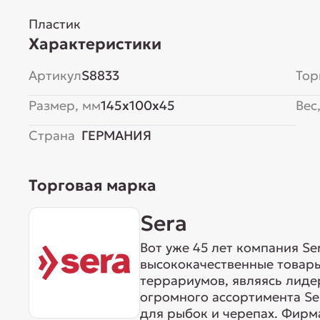
Пластик
Характеристики
Артикул
S8833
Тор
Размер, мм
145x100x45
Вес,
Страна
ГЕРМАНИЯ
Торговая марка
Sera
Вот уже 45 лет компания S
высококачественные товары
террариумов, являясь лиде
огромного ассортимента Ser
для рыбок и черепах. Фирма