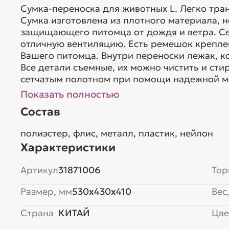
Сумка-переноска для животных L. Легко тра
Сумка изготовлена из плотного материала, 
защищающего питомца от дождя и ветра. Се
отличную вентиляцию. Есть ремешок креплен
Вашего питомца. Внутри переноски лежак, к
Все детали съемные, их можно чистить и сти
сетчатым полотном при помощи надежной мо
Показать полностью
Состав
полиэстер, флис, металл, пластик, нейлон
Характеристики
Артикул
31871006
Тор
Размер, мм
530x430x410
Вес,
Страна
КИТАЙ
Цве