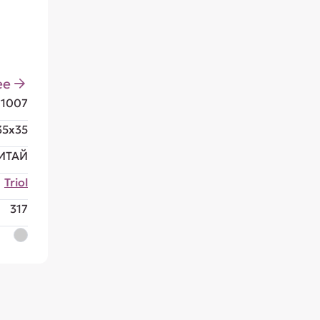
ее
81007
35x35
ИТАЙ
Triol
317