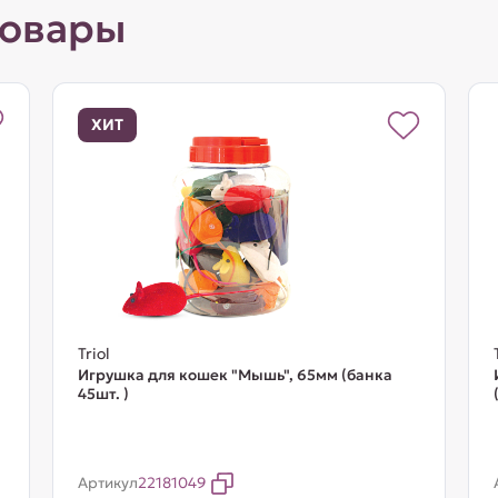
товары
ХИТ
Triol
Игрушка для кошек "Мышь", 65мм (банка
45шт. )
Артикул
22181049