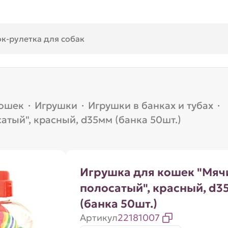
кошек
·
Игрушки
·
Игрушки в банках и тубах
·
тый", красный, d35мм (банка 50шт.)
Игрушка для кошек "Мяч
полосатый", красный, d3
(банка 50шт.)
Артикул
22181007