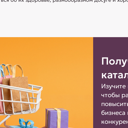
Полу
ката
Изучите 
чтобы р
повысит
бизнеса 
конкуре