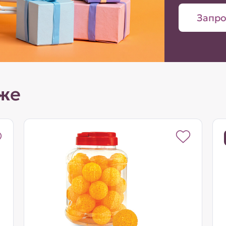
Запро
же