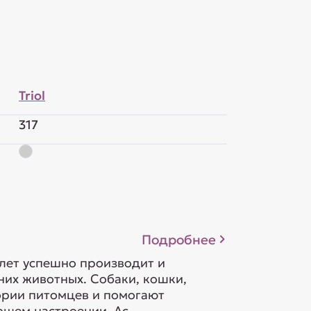
Triol
317
Подробнее
 лет успешно производит и
их животных. Собаки, кошки,
гории питомцев и помогают
шем настроении. Ас...