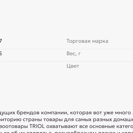
7
Торговая марка
5
Вес, г
Цвет
едущих брендов компании, которая вот уже много
риторию страны товары для самых разных домашн
 зоотовары TRIOL охватывают все основные кате
ься об их здоровье, разнообразном досуге и хоро