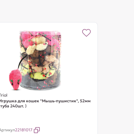
Triol
Игрушка для кошек "Мышь-пушистик", 52мм
(туба 240шт. )
Артикул
22181017